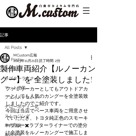
記事
All Posts
MCustom広報
All Posts
2023年11月21日
読了時間: 2分
製作車両紹介【ルノーカン
全塗装
グー】を 全塗装しました!
ラプターライナー
マット塗装
ファミリーカーとしてもアウトドアカ
ーとしても人気のカングーを全塗装致
フェイスチェンジ
しましたのでご紹介です。
ナローボディー化
今回は当店でベース車両をご用意させ
スムージング
ていただき、トヨタ純正色のスモーキ
ーブルー✖️ラプターライナーでの塗分
車内消臭
け全塗装をルノーカングーで施工しま
車内洗浄