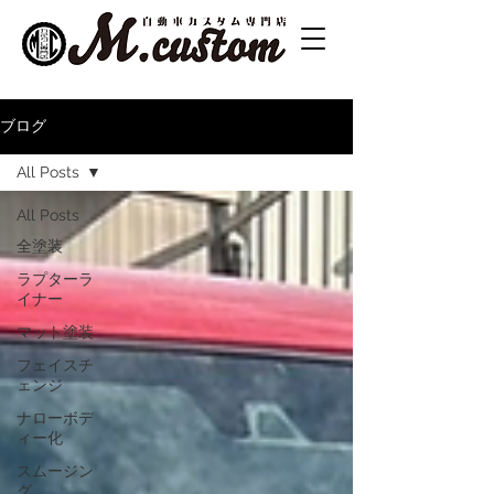
ブログ
All Posts
All Posts
全塗装
ラプターラ
イナー
マット塗装
フェイスチ
ェンジ
ナローボデ
ィー化
スムージン
グ