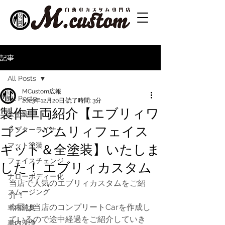
記事
All Posts
MCustom広報
All Posts
2023年12月20日
読了時間: 3分
製作車両紹介【エブリィワ
全塗装
ゴン ジムリィフェイス
ラプターライナー
マット塗装
キット＆全塗装】いたしま
フェイスチェンジ
した！ エブリィカスタム
ナローボディー化
当店で人気のエブリィカスタムをご紹
スムージング
介！
今回は当店のコンプリートCarを作成し
車内消臭
ているので途中経過をご紹介していき
車内洗浄